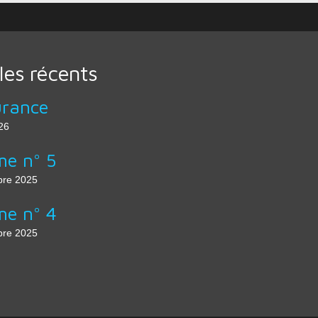
cles récents
urance
26
e n° 5
re 2025
e n° 4
re 2025