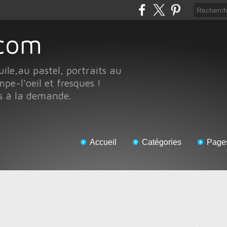
e.com
uile,au pastel, portraits au
pe-l'oeil et fresques !
ts à la demande.
Accueil
Catégories
Page