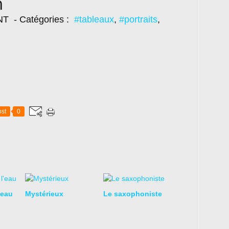
n
NT
- Catégories :
#tableaux
,
#portraits
,
st
0
'eau
Mystérieux
Le saxophoniste