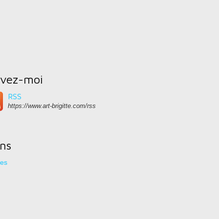
ivez-moi
RSS
https://www.art-brigitte.com/rss
ens
res