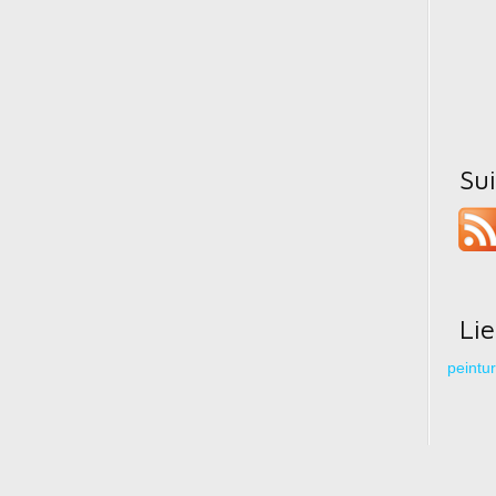
Su
Li
peintu