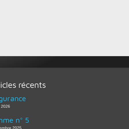
icles récents
gurance
n 2026
mme n° 5
embre 2025