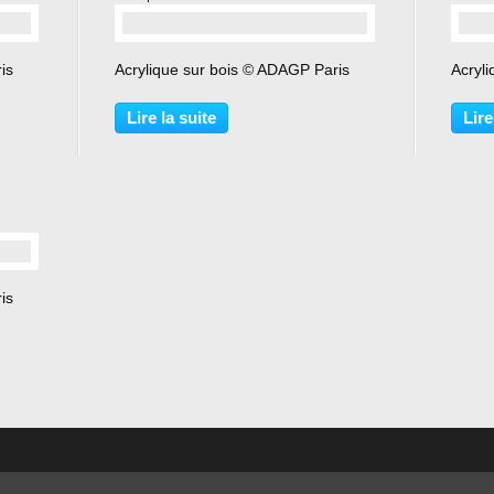
…
is
Acrylique sur bois © ADAGP Paris
Acryli
Lire la suite
Lire
is