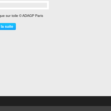
…
que sur toile © ADAGP Paris
 la suite