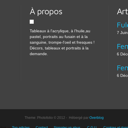
À propos
Art
Ful
Tableaux à l'acrylique, à l'huile,au
7 Jui
pastel, portraits au fusain et à la
sanguine, trompe-l'oeil et fresques !
Fe
Décors, tableaux et portraits à la
demande.
6 Déc
Fe
6 Déc
Theme: Photofolio © 2012 - Hébergé par
Overblog
blog
Top articles
Contact
Signaler un abus
C.G.U.
Cookies et don