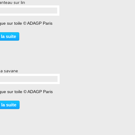
nteau sur lin
…
que sur toile © ADAGP Paris
 la suite
la savane
…
ique sur toile © ADAGP Paris
 la suite
o