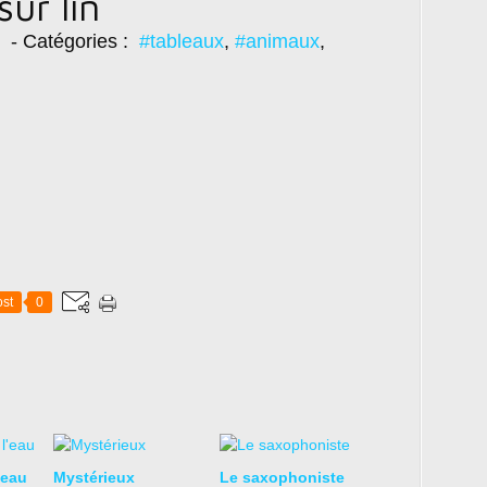
ur lin
- Catégories :
#tableaux
,
#animaux
,
st
0
'eau
Mystérieux
Le saxophoniste