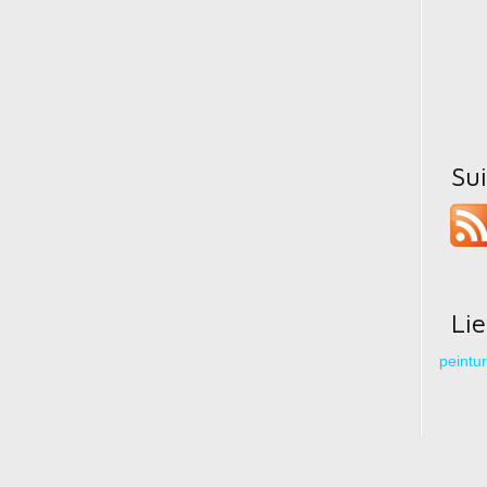
Su
Li
peintu