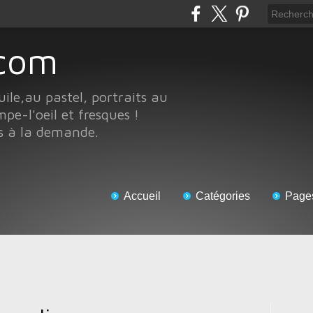
e.com
uile,au pastel, portraits au
pe-l'oeil et fresques !
ts à la demande.
Accueil
Catégories
Page