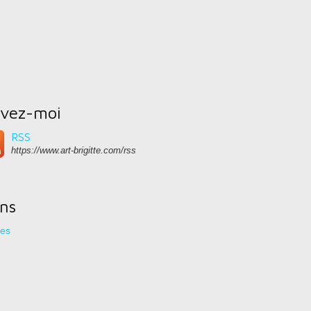
ivez-moi
RSS
https://www.art-brigitte.com/rss
ens
res