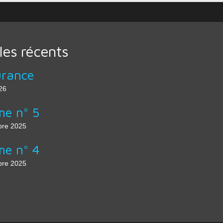
cles récents
urance
26
e n° 5
re 2025
e n° 4
re 2025