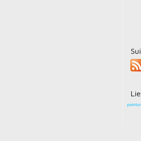
Su
Li
peintu