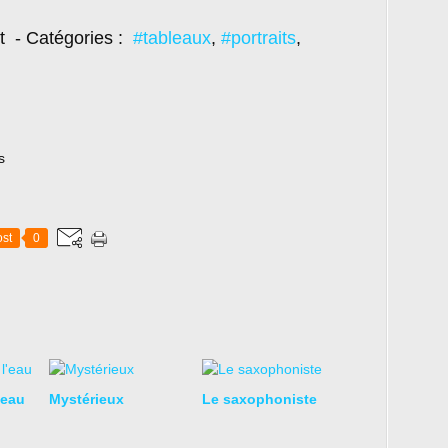
t
- Catégories :
#tableaux
,
#portraits
,
s
st
0
'eau
Mystérieux
Le saxophoniste