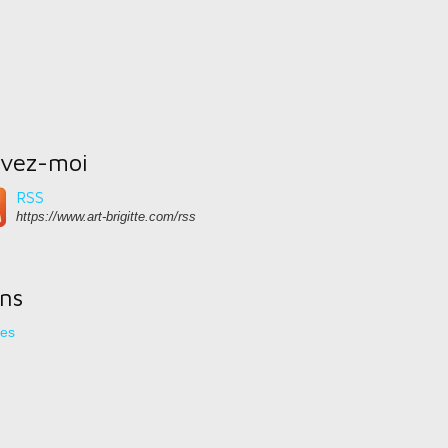
ivez-moi
RSS
https://www.art-brigitte.com/rss
ens
res