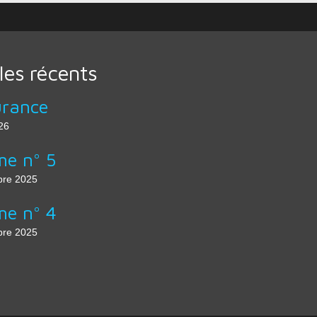
cles récents
urance
26
e n° 5
re 2025
e n° 4
re 2025