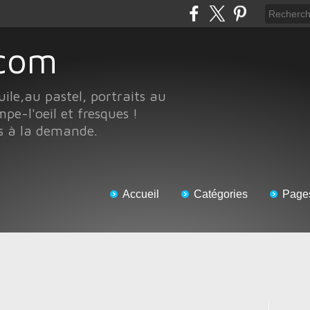
e.com
uile,au pastel, portraits au
pe-l'oeil et fresques !
ts à la demande.
Accueil
Catégories
Page