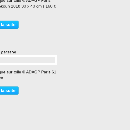
que sur toile © ADAGP Paris
Akoun 2018 30 x 40 cm ( 160 €
 la suite
e persane
…
que sur toile © ADAGP Paris 61
cm
 la suite