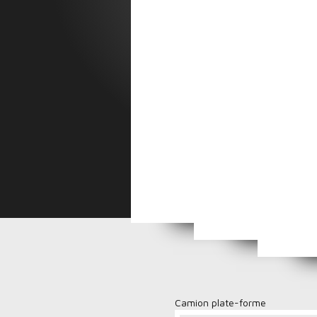
Fem
Femme n° 3
Femme n° 4
Femme n° 5
Fulgu
Camion plate-forme