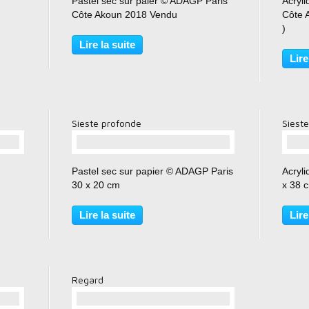
Pastel sec sur paier © ADAGP Paris
Acryli
Côte Akoun 2018 Vendu
Côte 
)
Lire la suite
Lire
Sieste profonde
Siest
…
Pastel sec sur papier © ADAGP Paris
Acryli
30 x 20 cm
x 38 
Lire la suite
Lire
Regard