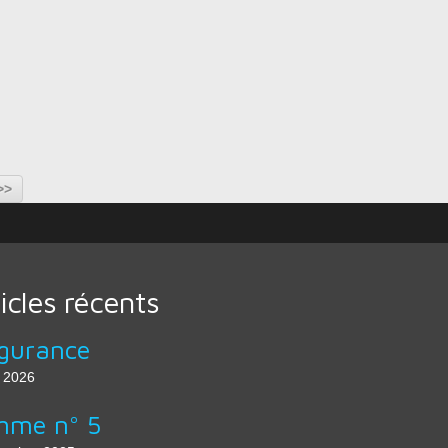
>>
icles récents
gurance
n 2026
mme n° 5