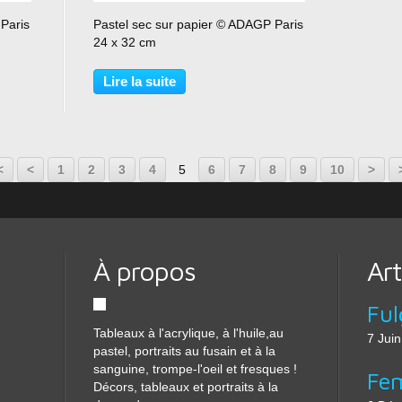
…
Paris
Pastel sec sur papier © ADAGP Paris
24 x 32 cm
Lire la suite
<
<
1
2
3
4
5
6
7
8
9
10
>
À propos
Art
Ful
Tableaux à l'acrylique, à l'huile,au
7 Jui
pastel, portraits au fusain et à la
sanguine, trompe-l'oeil et fresques !
Fe
Décors, tableaux et portraits à la