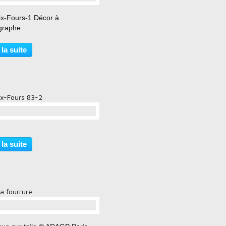
…
ix-Fours-1 Décor à
ographe
 la suite
ix-Fours 83-2
…
 la suite
a fourrure
…