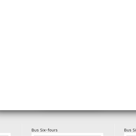
Femme n° 1
me n° 2
Au bord de la rivière
Promenade soli
La muse
Grout
rance
Bus Six-fours
Bus S