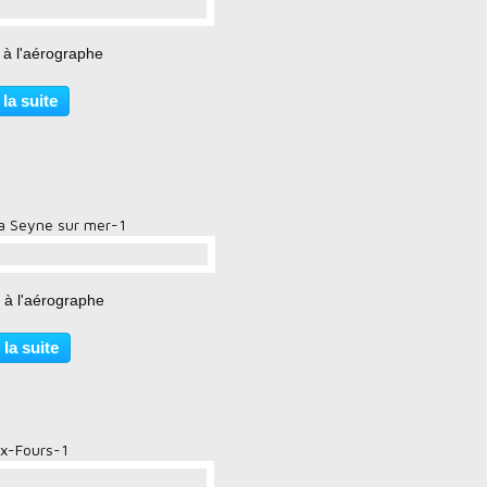
…
 à l'aérographe
 la suite
a Seyne sur mer-1
…
 à l'aérographe
 la suite
ix-Fours-1